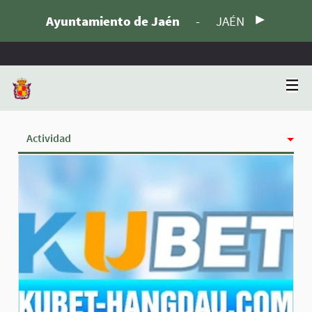
Ayuntamiento de Jaén
-
JAÉN
Actividad
Insignias
Siguiendo
Seguidoras
Grupos