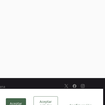
dana
Escuela de Participación 
Escuela de Particip
Escuela de Par
s
Aceptar
Aceptar