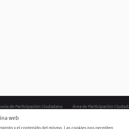
uela de Participación Ciudadana
Área de Participación Ciuda
CURSO LENGUAJE DE SIGNOS ESPAÑOLA A1.2. (PRESENCIAL)
gina web
Descargar ficheros de datos abiertos
Configuración de cookie
imiento y el contenido del mismo. Las cookies nos permiten