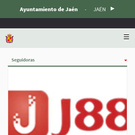
Ayuntamiento de Jaén
-
JAÉN
Seguidoras
Actividad
Insignias
Siguiendo
Grupos