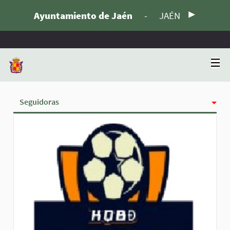
Ayuntamiento de Jaén
-
JAÉN
Seguidoras
Actividad
Insignias
Siguiendo
Grupos