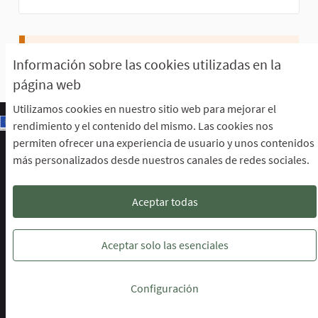
Aún no hay seguidores.
Información sobre las cookies utilizadas en la
página web
Utilizamos cookies en nuestro sitio web para mejorar el
rendimiento y el contenido del mismo. Las cookies nos
permiten ofrecer una experiencia de usuario y unos contenidos
Escuela de Participación Ciudadana
más personalizados desde nuestros canales de redes sociales.
Área de Participación Ciudadana
CURSO LENGUAJE DE SIGNOS ESPAÑOLA A1.2. (PRESENCIAL)
Descargar ficheros de datos abiertos
Aceptar todas
Configuración de cookies
Escuela de Participación Ciudadana en 
Escuela de Participación Ciudada
Escuela de Participación Ciu
Aceptar solo las esenciales
Web creada con
software libre
.
Configuración
(Enlace externo)