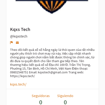
Kqxs Tech
@kqxstech
Denunciar
Theo dõi kết quả xổ số hằng ngày là thói quen của rất nhiều
người yêu thích trò chơi may rủi này. Việc cập nhật nhanh
chóng giúp người chơi nắm bắt được thông tin chính xác, từ
đó đưa ra quyết định cho lần tham gia tiếp theo. Tên
thương hiệu: kết quả xổ số Địa chỉ: 169 Đ. Trần Thị Trọng,
Phường 15, Tân Bình, Hồ Chí Minh, Việt Nam Điện thoại:
09802548751 Email: kqxstech@gmail.com Trang web:
https://kqxs.tech/
kqxs.tech/
Seguidoras
Siguiendo
0
0