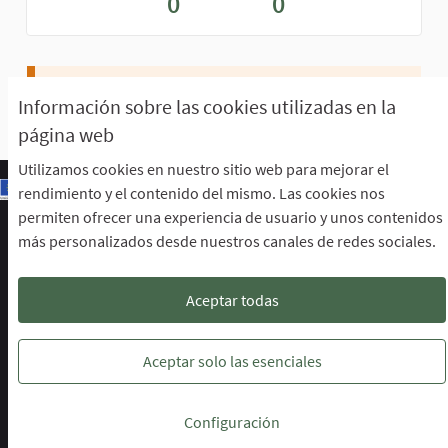
0
0
Aún no hay seguidores.
Información sobre las cookies utilizadas en la
página web
Utilizamos cookies en nuestro sitio web para mejorar el
rendimiento y el contenido del mismo. Las cookies nos
permiten ofrecer una experiencia de usuario y unos contenidos
Escuela de Participación Ciudadana
más personalizados desde nuestros canales de redes sociales.
Área de Participación Ciudadana
CURSO LENGUAJE DE SIGNOS ESPAÑOLA A1.2. (PRESENCIAL)
Descargar ficheros de datos abiertos
Aceptar todas
Configuración de cookies
Escuela de Participación Ciudadana en 
Escuela de Participación Ciudada
Escuela de Participación Ciu
Aceptar solo las esenciales
Web creada con
software libre
.
Configuración
(Enlace externo)