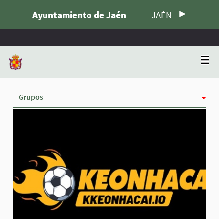
Ayuntamiento de Jaén
-
JAÉN
Grupos
Actividad
Insignias
Siguiendo
Seguidoras