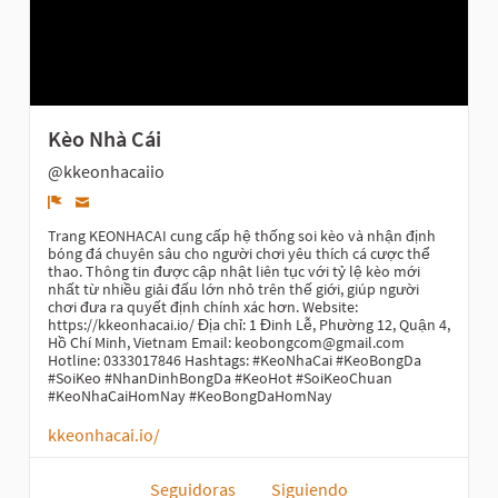
Kèo Nhà Cái
@kkeonhacaiio
Denunciar
Trang KEONHACAI cung cấp hệ thống soi kèo và nhận định
bóng đá chuyên sâu cho người chơi yêu thích cá cược thể
thao. Thông tin được cập nhật liên tục với tỷ lệ kèo mới
nhất từ nhiều giải đấu lớn nhỏ trên thế giới, giúp người
chơi đưa ra quyết định chính xác hơn. Website:
https://kkeonhacai.io/ Địa chỉ: 1 Đinh Lễ, Phường 12, Quận 4,
Hồ Chí Minh, Vietnam Email: keobongcom@gmail.com
Hotline: 0333017846 Hashtags: #KeoNhaCai #KeoBongDa
#SoiKeo #NhanDinhBongDa #KeoHot #SoiKeoChuan
#KeoNhaCaiHomNay #KeoBongDaHomNay
kkeonhacai.io/
Seguidoras
Siguiendo