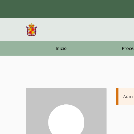
Inicio
Proce
Aún n