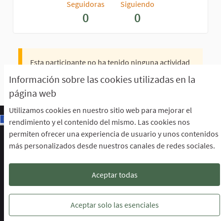
Seguidoras
Siguiendo
0
0
Esta participante no ha tenido ninguna actividad
todavía.
Información sobre las cookies utilizadas en la
página web
Utilizamos cookies en nuestro sitio web para mejorar el
rendimiento y el contenido del mismo. Las cookies nos
permiten ofrecer una experiencia de usuario y unos contenidos
Escuela de Participación Ciudadana
más personalizados desde nuestros canales de redes sociales.
Área de Participación Ciudadana
CURSO LENGUAJE DE SIGNOS ESPAÑOLA A1.2. (PRESENCIAL)
Descargar ficheros de datos abiertos
Aceptar todas
Configuración de cookies
Escuela de Participación Ciudadana en 
Escuela de Participación Ciudada
Escuela de Participación Ciu
Aceptar solo las esenciales