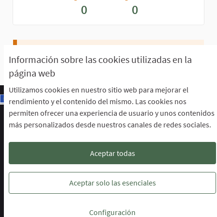
0
0
Aún no perteneces a ningún grupo.
Información sobre las cookies utilizadas en la
página web
Utilizamos cookies en nuestro sitio web para mejorar el
rendimiento y el contenido del mismo. Las cookies nos
permiten ofrecer una experiencia de usuario y unos contenidos
Escuela de Participación Ciudadana
más personalizados desde nuestros canales de redes sociales.
Área de Participación Ciudadana
CURSO LENGUAJE DE SIGNOS ESPAÑOLA A1.2. (PRESENCIAL)
Descargar ficheros de datos abiertos
Aceptar todas
Configuración de cookies
Escuela de Participación Ciudadana en 
Escuela de Participación Ciudada
Escuela de Participación Ciu
Aceptar solo las esenciales
Web creada con
software libre
.
Configuración
(Enlace externo)