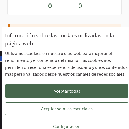
0
0
No sigue a nadie ni a ninguna actividad.
Información sobre las cookies utilizadas en la
página web
Utilizamos cookies en nuestro sitio web para mejorar el
rendimiento y el contenido del mismo. Las cookies nos
permiten ofrecer una experiencia de usuario y unos contenidos
Escuela de Participación Ciudadana
más personalizados desde nuestros canales de redes sociales.
Área de Participación Ciudadana
CURSO LENGUAJE DE SIGNOS ESPAÑOLA A1.2. (PRESENCIAL)
Descargar ficheros de datos abiertos
Aceptar todas
Configuración de cookies
Escuela de Participación Ciudadana en 
Escuela de Participación Ciudada
Escuela de Participación Ciu
Aceptar solo las esenciales
Web creada con
software libre
.
Configuración
(Enlace externo)