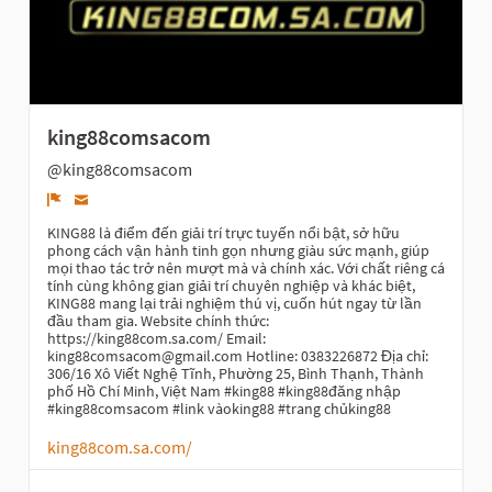
king88comsacom
@king88comsacom
Denunciar
KING88 là điểm đến giải trí trực tuyến nổi bật, sở hữu
phong cách vận hành tinh gọn nhưng giàu sức mạnh, giúp
mọi thao tác trở nên mượt mà và chính xác. Với chất riêng cá
tính cùng không gian giải trí chuyên nghiệp và khác biệt,
KING88 mang lại trải nghiệm thú vị, cuốn hút ngay từ lần
đầu tham gia. Website chính thức:
https://king88com.sa.com/ Email:
king88comsacom@gmail.com Hotline: 0383226872 Địa chỉ:
306/16 Xô Viết Nghệ Tĩnh, Phường 25, Bình Thạnh, Thành
phố Hồ Chí Minh, Việt Nam #king88 #king88đăng nhập
#king88comsacom #link vàoking88 #trang chủking88
king88com.sa.com/