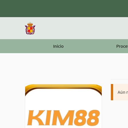
Inicio
Proce
Aún n