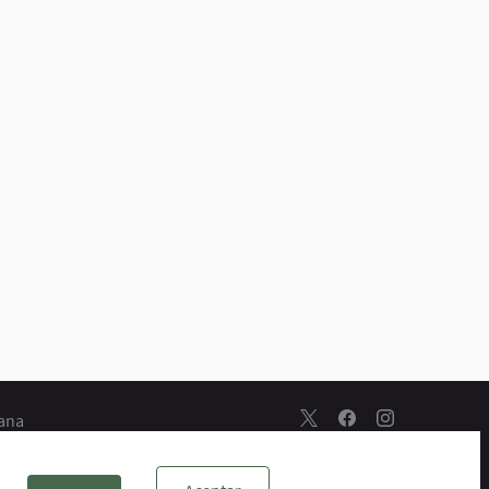
dana
Escuela de Participación 
Escuela de Particip
Escuela de Par
s