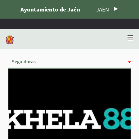
Ayuntamiento de Jaén
-
JAÉN
Seguidoras
Actividad
Insignias
Siguiendo
Grupos