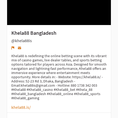
Khela88 Bangladesh
@khela88is
Denunciar
Khela88 is redefining the online betting scene with its vibrant
mix of casino games, live dealer tables, and sports betting
options tailored for players across Asia. Designed for smooth
navigation and lightning-fast performance, Khela88 offers an
immersive experience where entertainment meets
opportunity. More details in: - Website: https://khela88.is/ -
Address: 52-23 Rd 3, Dhaka, Bangladesh -
Email:khela88is@gmail.com - Hotline: 880 1738 342 003
#Khela88 #Khela88_casino #Khela88_bet #Khela_88
#Khela88_bangladesh #Khela88_online #Khela88_sports
#Khela88_gaming
khela88.is/