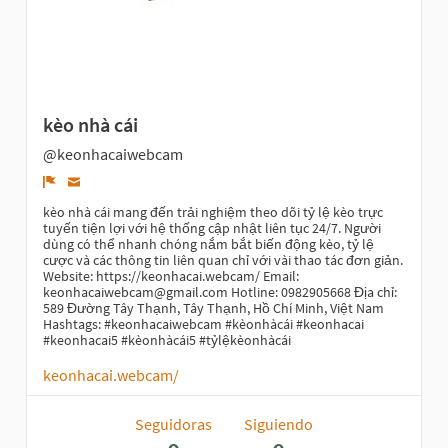
kèo nhà cái
@keonhacaiwebcam
Denunciar
kèo nhà cái mang đến trải nghiệm theo dõi tỷ lệ kèo trực
tuyến tiện lợi với hệ thống cập nhật liên tục 24/7. Người
dùng có thể nhanh chóng nắm bắt biến động kèo, tỷ lệ
cược và các thông tin liên quan chỉ với vài thao tác đơn giản.
Website: https://keonhacai.webcam/ Email:
keonhacaiwebcam@gmail.com Hotline: 0982905668 Địa chỉ:
589 Đường Tây Thạnh, Tây Thạnh, Hồ Chí Minh, Việt Nam
Hashtags: #keonhacaiwebcam #kèonhàcái #keonhacai
#keonhacai5 #kèonhàcái5 #tỷlệkèonhàcái
keonhacai.webcam/
Seguidoras
Siguiendo