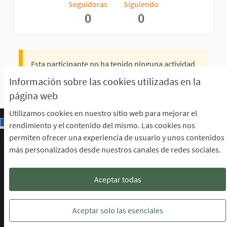
Seguidoras
Siguiendo
0
0
Esta participante no ha tenido ninguna actividad
todavía.
Información sobre las cookies utilizadas en la
página web
Utilizamos cookies en nuestro sitio web para mejorar el
rendimiento y el contenido del mismo. Las cookies nos
permiten ofrecer una experiencia de usuario y unos contenidos
Escuela de Participación Ciudadana
más personalizados desde nuestros canales de redes sociales.
Área de Participación Ciudadana
CURSO LENGUAJE DE SIGNOS ESPAÑOLA A1.2. (PRESENCIAL)
Descargar ficheros de datos abiertos
Aceptar todas
Configuración de cookies
Escuela de Participación Ciudadana en 
Escuela de Participación Ciudada
Escuela de Participación Ciu
Aceptar solo las esenciales