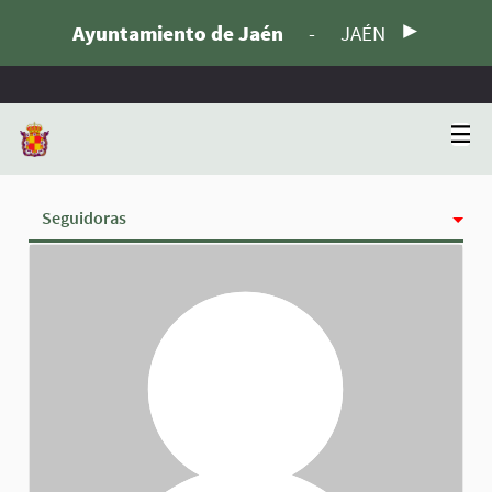
Ayuntamiento de Jaén
-
JAÉN
Seguidoras
Actividad
Insignias
Siguiendo
Grupos