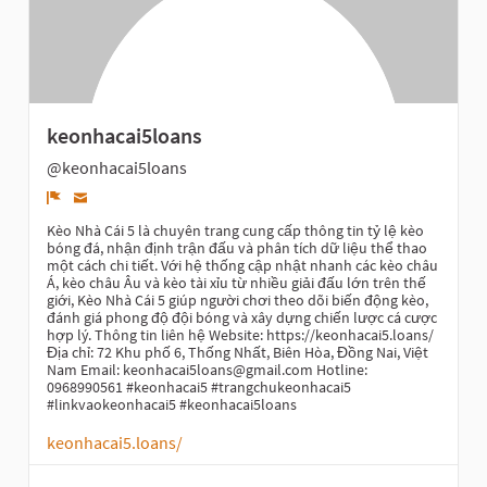
keonhacai5loans
@keonhacai5loans
Denunciar
Kèo Nhà Cái 5 là chuyên trang cung cấp thông tin tỷ lệ kèo
bóng đá, nhận định trận đấu và phân tích dữ liệu thể thao
một cách chi tiết. Với hệ thống cập nhật nhanh các kèo châu
Á, kèo châu Âu và kèo tài xỉu từ nhiều giải đấu lớn trên thế
giới, Kèo Nhà Cái 5 giúp người chơi theo dõi biến động kèo,
đánh giá phong độ đội bóng và xây dựng chiến lược cá cược
hợp lý. Thông tin liên hệ Website: https://keonhacai5.loans/
Địa chỉ: 72 Khu phố 6, Thống Nhất, Biên Hòa, Đồng Nai, Việt
Nam Email: keonhacai5loans@gmail.com Hotline:
0968990561 #keonhacai5 #trangchukeonhacai5
#linkvaokeonhacai5 #keonhacai5loans
keonhacai5.loans/