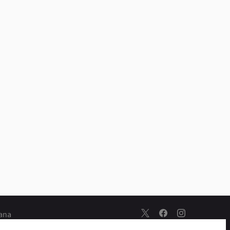
dana
Escuela de Participación 
Escuela de Particip
Escuela de Par