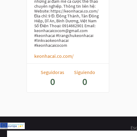
những ai đam mê cá cược thể thao
chuyên nghiệp. Thông tin liên hệ:
Website: https://keonhacai.co.com/
Địa chỉ: 9 Đ. Đông Thành, Tân Đông
Hiệp, Dĩ An, Bình Dương, Việt Nam
Số Điện Thoại: 0914662901 Email:
keonhacaicocom@gmail.com
#keonhacai #trangchukeonhacai
#linkvaokeonhacai
#keonhacaicocom
keonhacai.co.com/
Seguidoras
Siguiendo
0
0
Esc