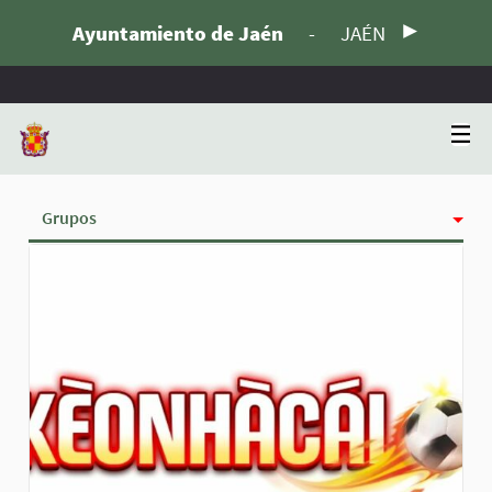
Ayuntamiento de Jaén
-
JAÉN
Grupos
Actividad
Insignias
Siguiendo
Seguidoras