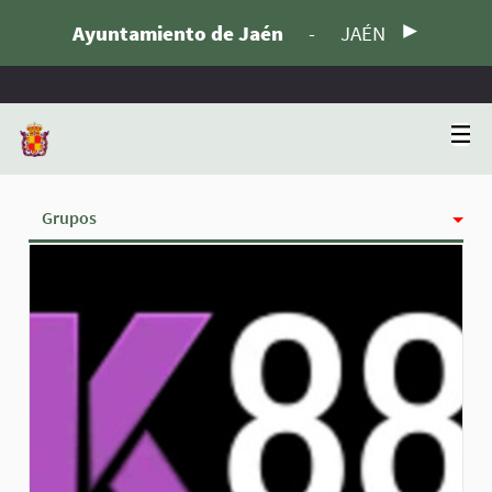
Ayuntamiento de Jaén
-
JAÉN
Grupos
Actividad
Insignias
Siguiendo
Seguidoras