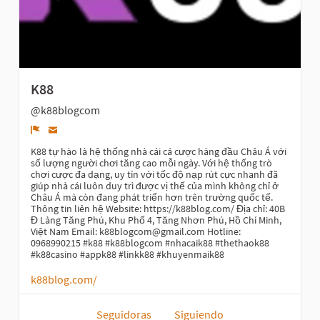
K88
@k88blogcom
Denunciar
K88 tự hào là hệ thống nhà cái cá cược hàng đầu Châu Á với
số lượng người chơi tăng cao mỗi ngày. Với hệ thống trò
chơi cược đa dạng, uy tín với tốc độ nạp rút cực nhanh đã
giúp nhà cái luôn duy trì được vị thế của mình không chỉ ở
Châu Á mà còn đang phát triển hơn trên trường quốc tế.
Thông tin liên hệ Website: https://k88blog.com/ Địa chỉ: 40B
Đ Làng Tăng Phú, Khu Phố 4, Tăng Nhơn Phú, Hồ Chí Minh,
Việt Nam Email: k88blogcom@gmail.com Hotline:
0968990215 #k88 #k88blogcom #nhacaik88 #thethaok88
#k88casino #appk88 #linkk88 #khuyenmaik88
k88blog.com/
Seguidoras
Siguiendo