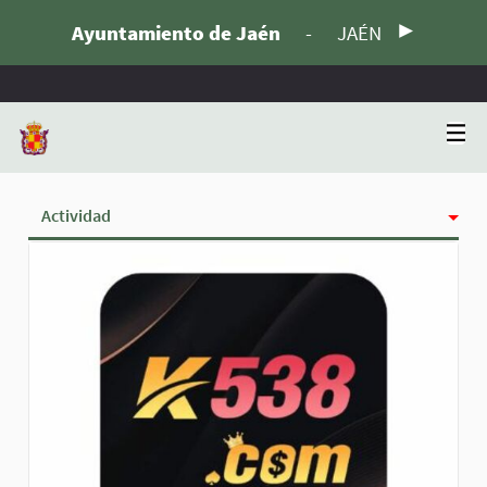
Ayuntamiento de Jaén
-
JAÉN
Actividad
Insignias
Siguiendo
Seguidoras
Grupos