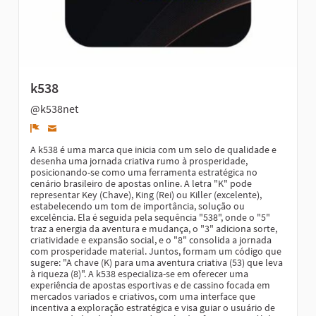
k538
@k538net
Denunciar
A k538 é uma marca que inicia com um selo de qualidade e
desenha uma jornada criativa rumo à prosperidade,
posicionando-se como uma ferramenta estratégica no
cenário brasileiro de apostas online. A letra "K" pode
representar Key (Chave), King (Rei) ou Killer (excelente),
estabelecendo um tom de importância, solução ou
excelência. Ela é seguida pela sequência "538", onde o "5"
traz a energia da aventura e mudança, o "3" adiciona sorte,
criatividade e expansão social, e o "8" consolida a jornada
com prosperidade material. Juntos, formam um código que
sugere: "A chave (K) para uma aventura criativa (53) que leva
à riqueza (8)". A k538 especializa-se em oferecer uma
experiência de apostas esportivas e de cassino focada em
mercados variados e criativos, com uma interface que
incentiva a exploração estratégica e visa guiar o usuário de