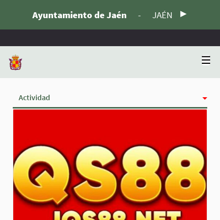
Ayuntamiento de Jaén
-
JAÉN
Actividad
Insignias
Siguiendo
Seguidoras
Grupos