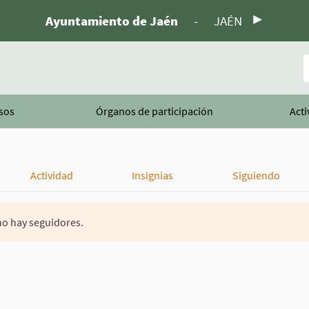
Ayuntamiento de Jaén
-
JAÉN
B
sos
Órganos de participación
Acti
Actividad
Insignias
Siguiendo
o hay seguidores.