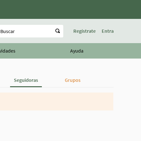
uscar
Regístrate
Entra
vidades
Ayuda
Seguidoras
Grupos