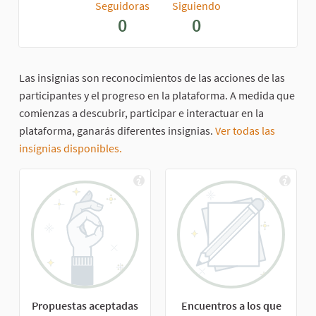
Seguidoras
Siguiendo
0
0
Las insignias son reconocimientos de las acciones de las
participantes y el progreso en la plataforma. A medida que
comienzas a descubrir, participar e interactuar en la
plataforma, ganarás diferentes insignias.
Ver todas las
insígnias disponibles.
Propuestas aceptadas
Encuentros a los que