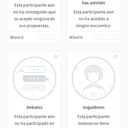
has asistido
Esta participante aún
no ha conseguido que
Esta participante aún
se acepte ninguna de
no ha asistido a
sus propuestas.
ningún encuentro.
Nivel 0
Nivel 0
Debates
Seguidores
Esta participante aún
Esta participante
no ha participado en
todavía no tiene