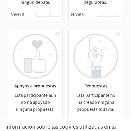
ningún debate.
seguidoras.
Nivel 0
Nivel 0
Apoyos a propuestas
Propuestas
Esta participante aún
Esta participante no
no ha apoyado
ha creado ninguna
ninguna propuesta.
propuesta todavía.
Nivel 0
Nivel 0
Información sobre las cookies utilizadas en la