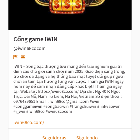
Cổng game IWIN
@iwin68cocom
Denunciar
IWIN – Sòng bạc thượng lưu mang đến trải nghiệm giải trí
đỉnh cao cho giới sành chơi năm 2025. Giao diện sang trọng,
trò chơi đa dạng và hệ thống bảo mật tuyệt đối giúp người
chơi an tâm tận hưởng từng ván cược. Tham gia IWIN ngay
hôm nay để cảm nhận đẳng cấp khác biệt! Tham gia ngay
tại: Website : https://iwin68co.com/ Địa chỉ : Ng. 40 P. Ngọc
Trục, Đai Mễ, Nam Từ Liêm, Hà Nội, Vietnam Số điện thoại :
0976489651 Email : iwin68co@gmail.com #iwin
#conggameiwin #songbaciwin #trangchuiwin #linkvaoiwin
#i_win #iwin68co #iwin68cocom
iwin68co.com/
Seguidoras
Siguiendo