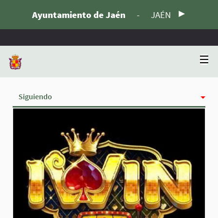
Ayuntamiento de Jaén
-
JAÉN
Siguiendo
Actividad
Insignias
Seguidoras
Grupos