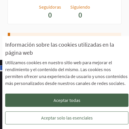
Seguidoras
Siguiendo
0
0
Aún no hay seguidores.
Información sobre las cookies utilizadas en la
página web
Utilizamos cookies en nuestro sitio web para mejorar el
rendimiento y el contenido del mismo. Las cookies nos
permiten ofrecer una experiencia de usuario y unos contenidos
Escuela de Participación Ciudadana
más personalizados desde nuestros canales de redes sociales.
Área de Participación Ciudadana
CURSO LENGUAJE DE SIGNOS ESPAÑOLA A1.2. (PRESENCIAL)
Descargar ficheros de datos abiertos
Aceptar todas
Configuración de cookies
Escuela de Participación Ciudadana en 
Escuela de Participación Ciudada
Escuela de Participación Ciu
Aceptar solo las esenciales