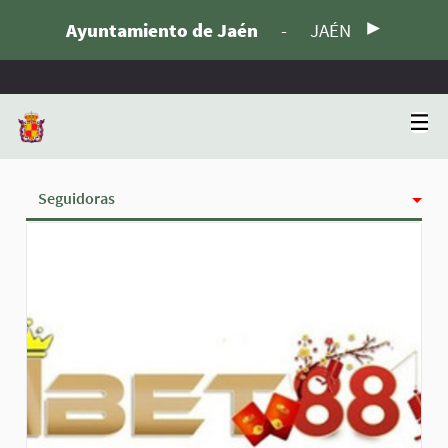
Ayuntamiento de Jaén
-
JAÉN
Seguidoras
Actividad
Insignias
Siguiendo
Grupos