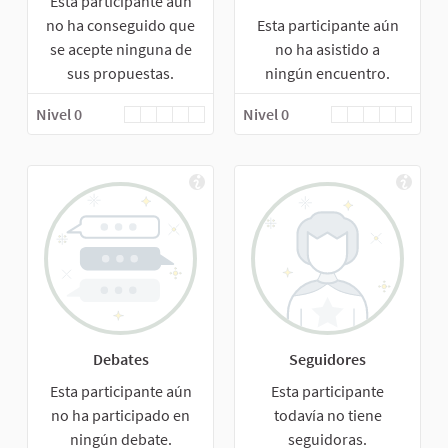
Esta participante aún
no ha conseguido que
Esta participante aún
se acepte ninguna de
no ha asistido a
sus propuestas.
ningún encuentro.
Nivel 0
Nivel 0
Debates
Seguidores
Esta participante aún
Esta participante
no ha participado en
todavía no tiene
ningún debate.
seguidoras.