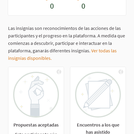
0
0
Las insignias son reconocimientos de las acciones de las
participantes y el progreso en la plataforma. A medida que
comienzas a descubrir, participar e interactuar en la
plataforma, ganarás diferentes insignias.
Ver todas las
insígnias disponibles.
Propuestas aceptadas
Encuentros a los que
has asistido