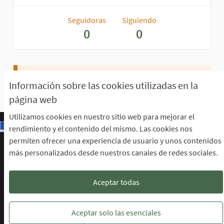
Seguidoras
Siguiendo
0
0
Aún no hay seguidores.
Información sobre las cookies utilizadas en la
página web
Utilizamos cookies en nuestro sitio web para mejorar el
rendimiento y el contenido del mismo. Las cookies nos
permiten ofrecer una experiencia de usuario y unos contenidos
Escuela de Participación Ciudadana
más personalizados desde nuestros canales de redes sociales.
Área de Participación Ciudadana
CURSO LENGUAJE DE SIGNOS ESPAÑOLA A1.2. (PRESENCIAL)
Descargar ficheros de datos abiertos
Aceptar todas
Configuración de cookies
Escuela de Participación Ciudadana en 
Escuela de Participación Ciudada
Escuela de Participación Ciu
Aceptar solo las esenciales