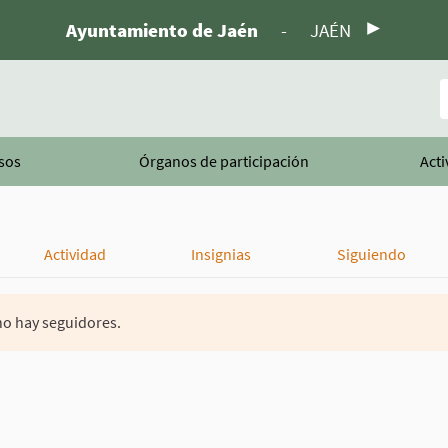
Ayuntamiento de Jaén
-
JAÉN
B
sos
Órganos de participación
Acti
Actividad
Insignias
Siguiendo
o hay seguidores.