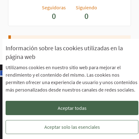
Seguidoras
Siguiendo
0
0
Aún no perteneces a ningún grupo.
Información sobre las cookies utilizadas en la
página web
Utilizamos cookies en nuestro sitio web para mejorar el
rendimiento y el contenido del mismo. Las cookies nos
permiten ofrecer una experiencia de usuario y unos contenidos
Escuela de Participación Ciudadana
más personalizados desde nuestros canales de redes sociales.
Área de Participación Ciudadana
CURSO LENGUAJE DE SIGNOS ESPAÑOLA A1.2. (PRESENCIAL)
Descargar ficheros de datos abiertos
Aceptar todas
Configuración de cookies
Escuela de Participación Ciudadana en 
Escuela de Participación Ciudada
Escuela de Participación Ciu
Aceptar solo las esenciales