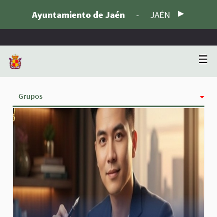
Ayuntamiento de Jaén
-
JAÉN
Grupos
Actividad
Insignias
Siguiendo
Seguidoras