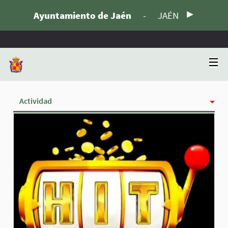
Ayuntamiento de Jaén
-
JAÉN
Actividad
Insignias
Siguiendo
Seguidoras
Grupos