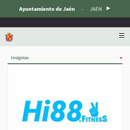
Ayuntamiento de Jaén
-
JAÉN
Insignias
Actividad
Siguiendo
Seguidoras
Grupos