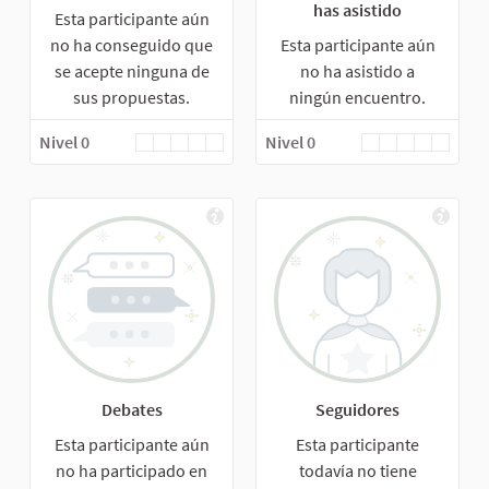
has asistido
Esta participante aún
no ha conseguido que
Esta participante aún
se acepte ninguna de
no ha asistido a
sus propuestas.
ningún encuentro.
Nivel 0
Nivel 0
Debates
Seguidores
Esta participante aún
Esta participante
no ha participado en
todavía no tiene