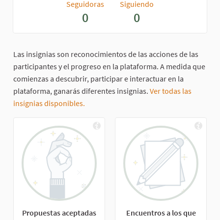
Seguidoras
Siguiendo
0
0
Las insignias son reconocimientos de las acciones de las
participantes y el progreso en la plataforma. A medida que
comienzas a descubrir, participar e interactuar en la
plataforma, ganarás diferentes insignias.
Ver todas las
insígnias disponibles.
Propuestas aceptadas
Encuentros a los que