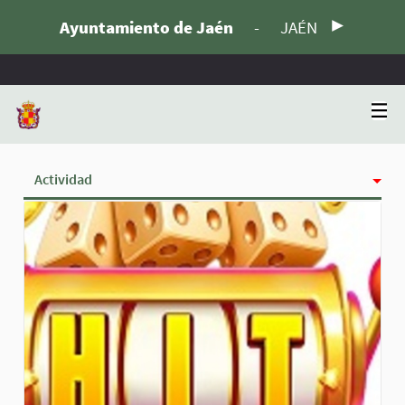
Ayuntamiento de Jaén
-
JAÉN
Actividad
Insignias
Siguiendo
Seguidoras
Grupos