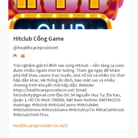
Hitclub Cổng Game
@healthcareproinnet
Denunciar
Trải nghiệm giải trí đỉnh cao cùng Hitclub – nền tảng cá cược
được nhiều người chơi tin tưởng. Tham gia ngay để khám
phá thể thao, casino trực tuyến, slot nổ hũ và nhiều trò chơi
hấp dẫn khác. Hệ thống ổn định, bảo mật cao và nhiều
chương trình khuyến mãi hấp dẫn. Website:
https://healthcareprovider.in.net/ Email:
hitclubcity@gmail.com Địa chỉ: 34 Nguyễn Huy Tự, Đa Kao,
Quận 1, Hồ Chí Minh 700000, Việt Nam Hotline: 0987961516
Hashtags: #Hitclub #HitclubCasino #HitclubBet
#HitclubOnline #HitclubGame #HitclubUyTin #NhaCaiHitclub
#HitclubChinhThuc
healthcareprovider.in.net/