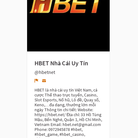
HBET Nhà Cái Uy Tín
@hbetnet
Denunciar
HBET là nhà cái uy tín Việt Nam, cá
cược Thể thao trực tuyến, Casino,
Slot Esports, Nổ hũ, Lô đề, Quay số,
Keno,…đa dạng, thưởng lớn mỗi
ngày Thông tin chi tiết: Website:
https://hbet.net/ Địa chỉ: 33 Hồ Tùng
Mậu, Bến Nghé, Quận 1, Hồ Chí Minh,
Vietnam Email: hbet.net@gmail.com
Phone: 0972945878 #hbet,
#hbet_game, #hbet_casino,