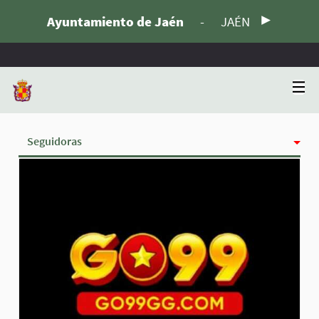
Ayuntamiento de Jaén
-
JAÉN
Seguidoras
Actividad
Insignias
Siguiendo
Grupos