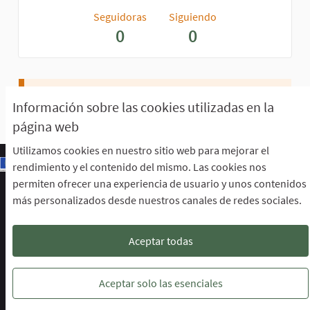
Seguidoras
Siguiendo
0
0
Aún no hay seguidores.
Información sobre las cookies utilizadas en la
página web
Utilizamos cookies en nuestro sitio web para mejorar el
rendimiento y el contenido del mismo. Las cookies nos
permiten ofrecer una experiencia de usuario y unos contenidos
Escuela de Participación Ciudadana
más personalizados desde nuestros canales de redes sociales.
Área de Participación Ciudadana
CURSO LENGUAJE DE SIGNOS ESPAÑOLA A1.2. (PRESENCIAL)
Descargar ficheros de datos abiertos
Aceptar todas
Configuración de cookies
Escuela de Participación Ciudadana en 
Escuela de Participación Ciudada
Escuela de Participación Ciu
Aceptar solo las esenciales