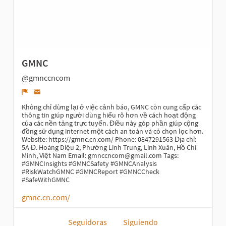
GMNC
@gmnccncom
Denunciar
Không chỉ dừng lại ở việc cảnh báo, GMNC còn cung cấp các
thông tin giúp người dùng hiểu rõ hơn về cách hoạt động
của các nền tảng trực tuyến. Điều này góp phần giúp cộng
đồng sử dụng internet một cách an toàn và có chọn lọc hơn.
Website: https://gmnc.cn.com/ Phone: 0847291563 Địa chỉ:
5A Đ. Hoàng Diệu 2, Phường Linh Trung, Linh Xuân, Hồ Chí
Minh, Việt Nam Email: gmnccncom@gmail.com Tags:
#GMNCInsights #GMNCSafety #GMNCAnalysis
#RiskWatchGMNC #GMNCReport #GMNCCheck
#SafeWithGMNC
gmnc.cn.com/
Seguidoras
Siguiendo