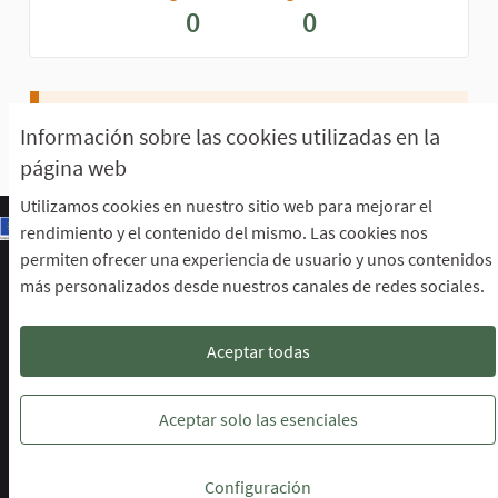
0
0
Aún no hay seguidores.
Información sobre las cookies utilizadas en la
página web
Utilizamos cookies en nuestro sitio web para mejorar el
rendimiento y el contenido del mismo. Las cookies nos
permiten ofrecer una experiencia de usuario y unos contenidos
Escuela de Participación Ciudadana
más personalizados desde nuestros canales de redes sociales.
Área de Participación Ciudadana
CURSO LENGUAJE DE SIGNOS ESPAÑOLA A1.2. (PRESENCIAL)
Descargar ficheros de datos abiertos
Aceptar todas
Configuración de cookies
Escuela de Participación Ciudadana en 
Escuela de Participación Ciudada
Escuela de Participación Ciu
Aceptar solo las esenciales
Web creada con
software libre
.
Configuración
(Enlace externo)