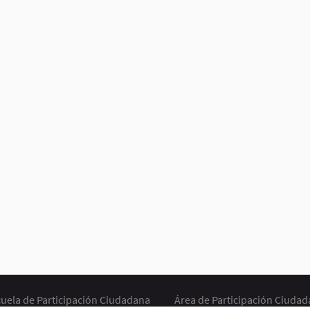
uela de Participación Ciudadana
Área de Participación Ciuda