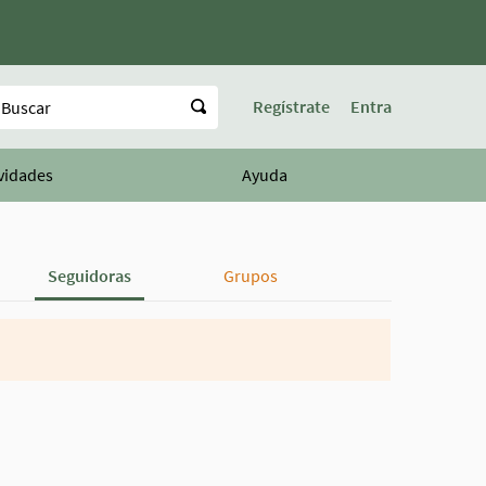
uscar
Regístrate
Entra
vidades
Ayuda
Seguidoras
Grupos