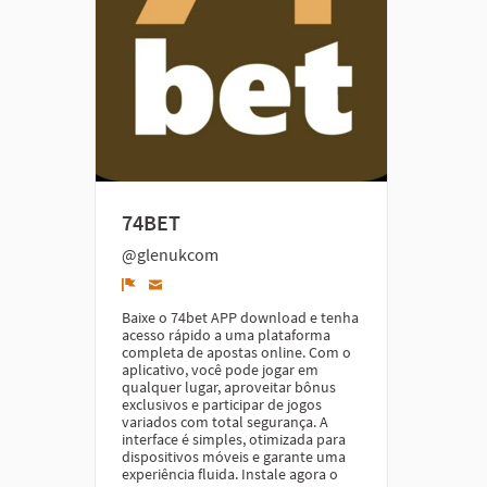
74BET
@glenukcom
Denunciar
Baixe o 74bet APP download e tenha
acesso rápido a uma plataforma
completa de apostas online. Com o
aplicativo, você pode jogar em
qualquer lugar, aproveitar bônus
exclusivos e participar de jogos
variados com total segurança. A
interface é simples, otimizada para
dispositivos móveis e garante uma
experiência fluida. Instale agora o