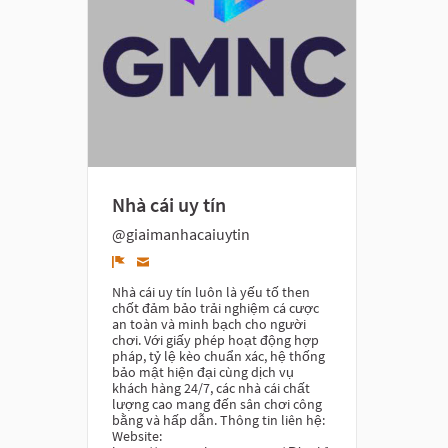
Nhà cái uy tín
@giaimanhacaiuytin
Denunciar
Nhà cái uy tín luôn là yếu tố then
chốt đảm bảo trải nghiệm cá cược
an toàn và minh bạch cho người
chơi. Với giấy phép hoạt động hợp
pháp, tỷ lệ kèo chuẩn xác, hệ thống
bảo mật hiện đại cùng dịch vụ
khách hàng 24/7, các nhà cái chất
lượng cao mang đến sân chơi công
bằng và hấp dẫn. Thông tin liên hệ:
Website: