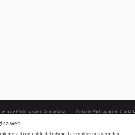
uela de Participación Ciudadana
Área de Participación Ciuda
CURSO LENGUAJE DE SIGNOS ESPAÑOLA A1.2. (PRESENCIAL)
ágina web
Descargar ficheros de datos abiertos
Configuración de cookie
imiento y el contenido del mismo. Las cookies nos permiten