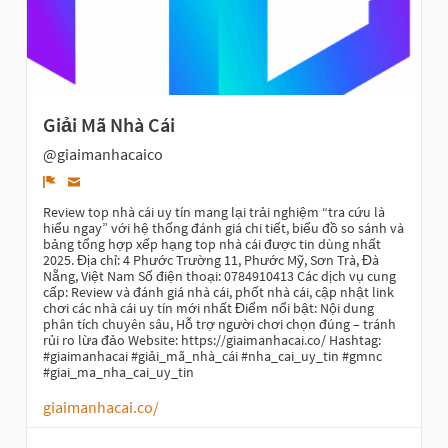
Giải Mã Nhà Cái
@giaimanhacaico
Denunciar
Review top nhà cái uy tín mang lại trải nghiệm “tra cứu là
hiểu ngay” với hệ thống đánh giá chi tiết, biểu đồ so sánh và
bảng tổng hợp xếp hạng top nhà cái được tin dùng nhất
2025. Địa chỉ: 4 Phước Trường 11, Phước Mỹ, Sơn Trà, Đà
Nẵng, Việt Nam Số điện thoại: 0784910413 Các dịch vụ cung
cấp: Review và đánh giá nhà cái, phốt nhà cái, cập nhật link
chơi các nhà cái uy tín mới nhất Điểm nổi bật: Nội dung
phân tích chuyên sâu, Hỗ trợ người chơi chọn đúng – tránh
rủi ro lừa đảo Website: https://giaimanhacai.co/ Hashtag:
#giaimanhacai #giải_mã_nhà_cái #nha_cai_uy_tin #gmnc
#giai_ma_nha_cai_uy_tin
giaimanhacai.co/