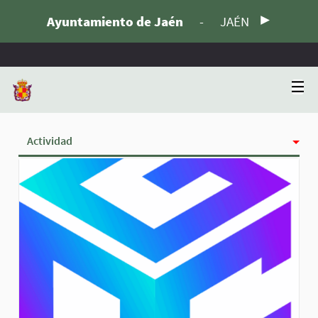
Ayuntamiento de Jaén
-
JAÉN
Actividad
Insignias
Siguiendo
Seguidoras
Grupos