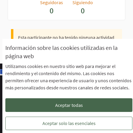
Seguidoras
Siguiendo
0
0
Esta participante no ha tenido ninguna actividad
todavía.
Información sobre las cookies utilizadas en la
página web
Utilizamos cookies en nuestro sitio web para mejorar el
rendimiento y el contenido del mismo. Las cookies nos
permiten ofrecer una experiencia de usuario y unos contenidos
Escuela de Participación Ciudadana
más personalizados desde nuestros canales de redes sociales.
Área de Participación Ciudadana
CURSO LENGUAJE DE SIGNOS ESPAÑOLA A1.2. (PRESENCIAL)
Descargar ficheros de datos abiertos
Aceptar todas
Configuración de cookies
Escuela de Participación Ciudadana en 
Escuela de Participación Ciudada
Escuela de Participación Ciu
Aceptar solo las esenciales