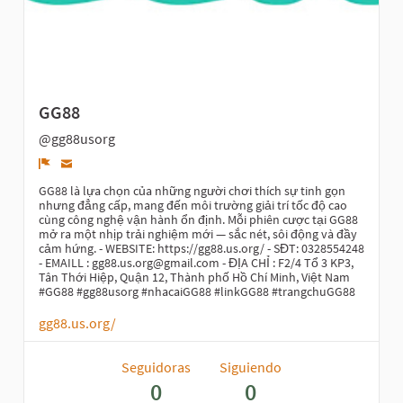
GG88
@gg88usorg
Denunciar
GG88 là lựa chọn của những người chơi thích sự tinh gọn
nhưng đẳng cấp, mang đến môi trường giải trí tốc độ cao
cùng công nghệ vận hành ổn định. Mỗi phiên cược tại GG88
mở ra một nhịp trải nghiệm mới — sắc nét, sôi động và đầy
cảm hứng. - WEBSITE: https://gg88.us.org/ - SĐT: 0328554248
- EMAILL : gg88.us.org@gmail.com - ĐỊA CHỈ : F2/4 Tổ 3 KP3,
Tân Thới Hiệp, Quận 12, Thành phố Hồ Chí Minh, Việt Nam
#GG88 #gg88usorg #nhacaiGG88 #linkGG88 #trangchuGG88
gg88.us.org/
Seguidoras
Siguiendo
0
0