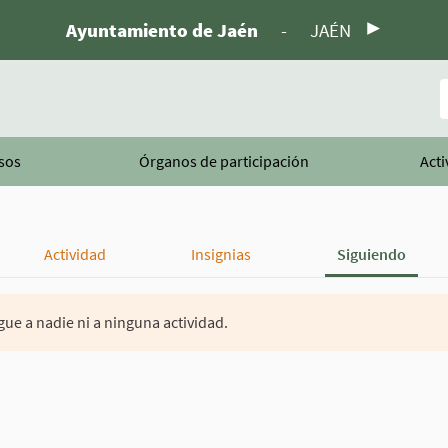
Ayuntamiento de Jaén
-
JAÉN
B
sos
Órganos de participación
Acti
Actividad
Insignias
Siguiendo
gue a nadie ni a ninguna actividad.