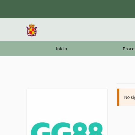
Inicio
Proce
No si