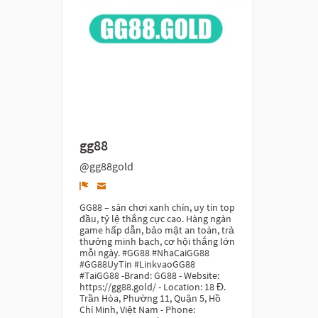
gg88
@gg88gold
Denunciar
GG88 – sân chơi xanh chín, uy tín top
đầu, tỷ lệ thắng cực cao. Hàng ngàn
game hấp dẫn, bảo mật an toàn, trả
thưởng minh bạch, cơ hội thắng lớn
mỗi ngày. #GG88 #NhaCaiGG88
#GG88UyTin #LinkvaoGG88
#TaiGG88 -Brand: GG88 - Website:
https://gg88.gold/ - Location: 18 Đ.
Trần Hòa, Phường 11, Quận 5, Hồ
Chí Minh, Việt Nam - Phone: