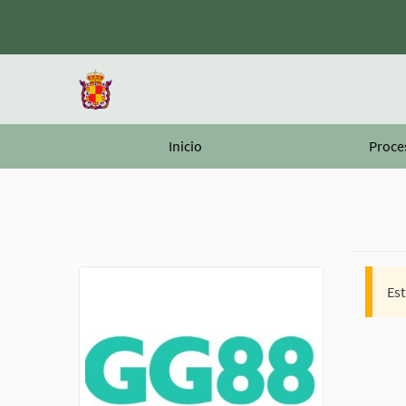
Inicio
Proce
Est