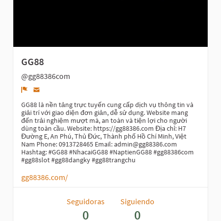
GG88
@gg88386com
Denunciar
GG88 là nền tảng trực tuyến cung cấp dịch vụ thông tin và
giải trí với giao diện đơn giản, dễ sử dụng. Website mang
đến trải nghiệm mượt mà, an toàn và tiện lợi cho người
dùng toàn cầu. Website: https://gg88386.com Địa chỉ: H7
Đường E, An Phú, Thủ Đức, Thành phố Hồ Chí Minh, Việt
Nam Phone: 0913728465 Email: admin@gg88386.com
Hashtag: #GG88 #NhacaiGG88 #NaptienGG88 #gg88386com
#gg88slot #gg88dangky #gg88trangchu
gg88386.com/
Seguidoras
Siguiendo
0
0