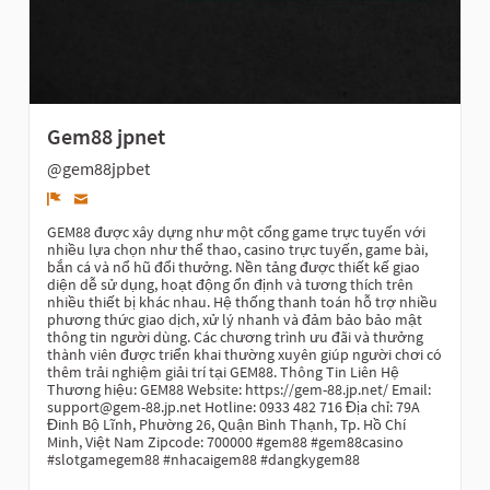
Gem88 jpnet
@gem88jpbet
Denunciar
GEM88 được xây dựng như một cổng game trực tuyến với
nhiều lựa chọn như thể thao, casino trực tuyến, game bài,
bắn cá và nổ hũ đổi thưởng. Nền tảng được thiết kế giao
diện dễ sử dụng, hoạt động ổn định và tương thích trên
nhiều thiết bị khác nhau. Hệ thống thanh toán hỗ trợ nhiều
phương thức giao dịch, xử lý nhanh và đảm bảo bảo mật
thông tin người dùng. Các chương trình ưu đãi và thưởng
thành viên được triển khai thường xuyên giúp người chơi có
thêm trải nghiệm giải trí tại GEM88. Thông Tin Liên Hệ
Thương hiệu: GEM88 Website: https://gem-88.jp.net/ Email:
support@gem-88.jp.net Hotline: 0933 482 716 Địa chỉ: 79A
Đinh Bộ Lĩnh, Phường 26, Quận Bình Thạnh, Tp. Hồ Chí
Minh, Việt Nam Zipcode: 700000 #gem88 #gem88casino
#slotgamegem88 #nhacaigem88 #dangkygem88