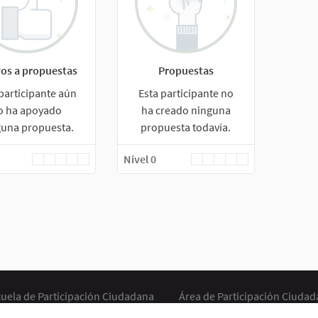
os a propuestas
Propuestas
 participante aún
Esta participante no
o ha apoyado
ha creado ninguna
guna propuesta.
propuesta todavía.
Nivel 0
uela de Participación Ciudadana
Área de Participación Ciuda
CURSO LENGUAJE DE SIGNOS ESPAÑOLA A1.2. (PRESENCIAL)