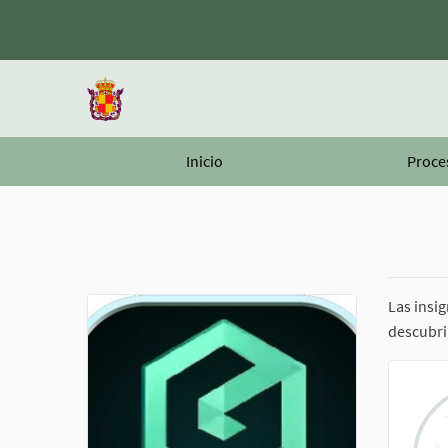
Inicio
Proce
Las insi
descubrir