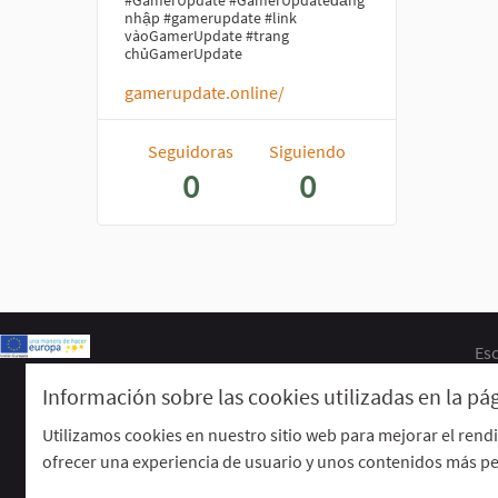
#GamerUpdate #GamerUpdateđăng
nhập #gamerupdate #link
vàoGamerUpdate #trang
chủGamerUpdate
gamerupdate.online/
Seguidoras
Siguiendo
0
0
Esc
Información sobre las cookies utilizadas en la p
Utilizamos cookies en nuestro sitio web para mejorar el rend
ofrecer una experiencia de usuario y unos contenidos más pe
Web creada con
software libre
.
(Enlace