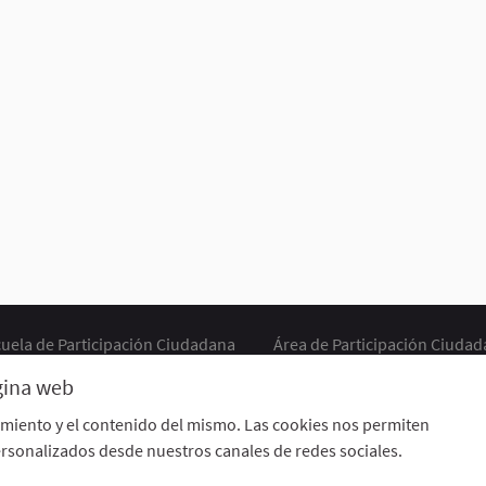
uela de Participación Ciudadana
Área de Participación Ciuda
CURSO LENGUAJE DE SIGNOS ESPAÑOLA A1.2. (PRESENCIAL)
ágina web
Descargar ficheros de datos abiertos
Configuración de cookie
imiento y el contenido del mismo. Las cookies nos permiten
rsonalizados desde nuestros canales de redes sociales.
 externo)