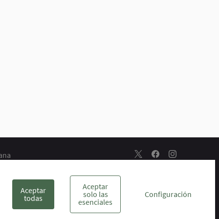
dana
Escuela de Participación 
Escuela de Particip
Escuela de Par
s
Aceptar
Aceptar
solo las
Configuración
todas
esenciales