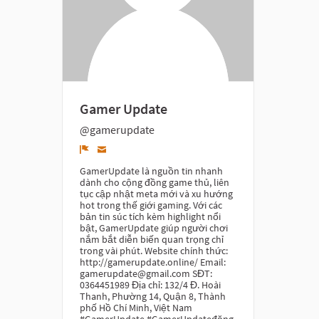
Gamer Update
@gamerupdate
Denunciar
GamerUpdate là nguồn tin nhanh
dành cho cộng đồng game thủ, liên
tục cập nhật meta mới và xu hướng
hot trong thế giới gaming. Với các
bản tin súc tích kèm highlight nổi
bật, GamerUpdate giúp người chơi
nắm bắt diễn biến quan trọng chỉ
trong vài phút. Website chính thức:
http://gamerupdate.online/ Email:
gamerupdate@gmail.com SĐT:
0364451989 Địa chỉ: 132/4 Đ. Hoài
Thanh, Phường 14, Quận 8, Thành
phố Hồ Chí Minh, Việt Nam