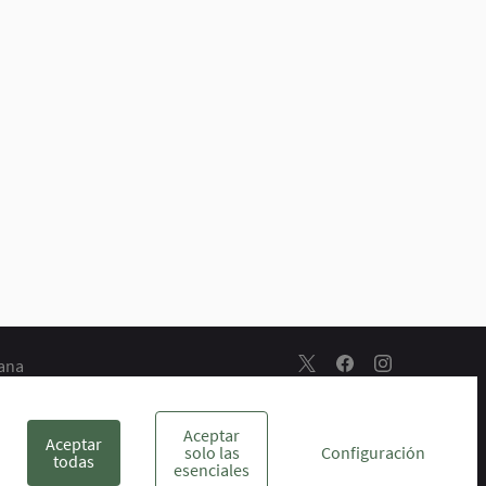
dana
Escuela de Participación 
Escuela de Particip
Escuela de Par
s
Aceptar
Aceptar
solo las
Configuración
todas
esenciales