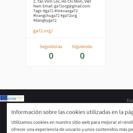
2, Tân Vĩnh Lộc, Hồ Chí Minh, Việt
Nam Email: ga72org@gmail.com
Tags: #ga72 #linkvaoga72
#trangchuga72 #ga72org
#dangkyga72
ga72.org/
Seguidoras
Siguiendo
0
0
Esc
Información sobre las cookies utilizadas en la p
Utilizamos cookies en nuestro sitio web para mejorar el rend
ofrecer una experiencia de usuario y unos contenidos más pe
Web creada con
software libre
.