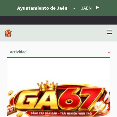
Ayuntamiento de Jaén
-
JAÉN
Actividad
Insignias
Siguiendo
Seguidoras
Grupos