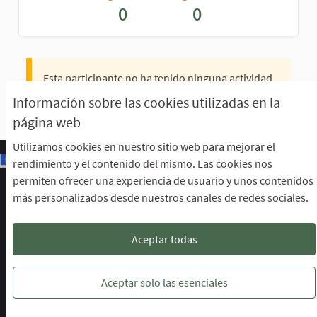
0
0
Esta participante no ha tenido ninguna actividad
todavía.
Información sobre las cookies utilizadas en la
página web
Utilizamos cookies en nuestro sitio web para mejorar el
rendimiento y el contenido del mismo. Las cookies nos
permiten ofrecer una experiencia de usuario y unos contenidos
Escuela de Participación Ciudadana
más personalizados desde nuestros canales de redes sociales.
Área de Participación Ciudadana
CURSO LENGUAJE DE SIGNOS ESPAÑOLA A1.2. (PRESENCIAL)
Descargar ficheros de datos abiertos
Aceptar todas
Configuración de cookies
Escuela de Participación Ciudadana en 
Escuela de Participación Ciudada
Escuela de Participación Ciu
Aceptar solo las esenciales