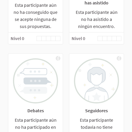
has asistido
Esta participante aún
no ha conseguido que
Esta participante aún
se acepte ninguna de
no ha asistido a
sus propuestas.
ningún encuentro.
Nivel 0
Nivel 0
Debates
Seguidores
Esta participante aún
Esta participante
no ha participado en
todavía no tiene